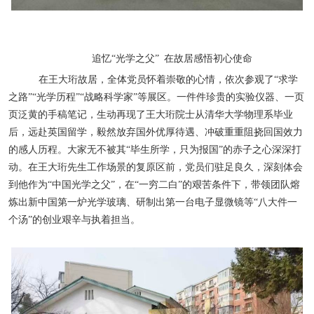
追忆“光学之父” 在故居感悟初心使命
在王大珩故居，全体党员怀着崇敬的心情，依次参观了“求学
之路”“光学历程”“战略科学家”等展区。一件件珍贵的实验仪器、一页
页泛黄的手稿笔记，生动再现了王大珩院士从清华大学物理系毕业
后，远赴英国留学，毅然放弃国外优厚待遇、冲破重重阻挠回国效力
的感人历程。大家无不被其“毕生所学，只为报国”的赤子之心深深打
动。在王大珩先生工作场景的复原区前，党员们驻足良久，深刻体会
到他作为“中国光学之父”，在“一穷二白”的艰苦条件下，带领团队熔
炼出新中国第一炉光学玻璃、研制出第一台电子显微镜等“八大件一
个汤”的创业艰辛与执着担当。