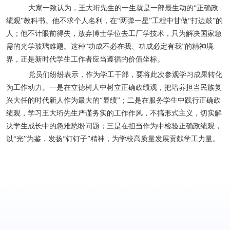
大家一致认为，王大珩先生的一生就是一部最生动的“正确政
绩观”教科书。他不求个人名利，在“两弹一星”工程中甘做“打边鼓”的
人；他不计眼前得失，放弃博士学位去工厂学技术，只为解决国家急
需的光学玻璃难题。这种“功成不必在我、功成必定有我”的精神境
界，正是新时代学生工作者应当遵循的价值坐标。
党员们纷纷表示，作为学工干部，要将此次参观学习成果转化
为工作动力。一是在立德树人中树立正确政绩观，把培养担当民族复
兴大任的时代新人作为最大的“显绩”；二是在服务学生中践行正确政
绩观，学习王大珩先生严谨务实的工作作风，不搞形式主义，切实解
决学生成长中的急难愁盼问题；三是在担当作为中检验正确政绩观，
以“光”为鉴，发扬“钉钉子”精神，为学校高质量发展贡献学工力量。