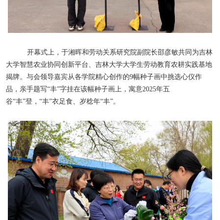
开幕式上，于湘晖和劳动关系研究院副院长邵彦敏共同为吉林
大学智慧农业协同创新平台、吉林大学大学生劳动教育农耕实践基地
揭牌。与会领导嘉宾从各学院精心创作的
9
幅种子画中挑选心仪作
品，亲手题写“丰”字挂在该幅种子画上，寓意
2025
年五
谷“丰”登，“丰”衣足食、岁稔年“丰”。