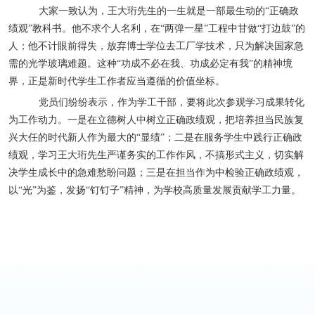
大家一致认为，王大珩先生的一生就是一部最生动的“正确政
绩观”教科书。他不求个人名利，在“两弹一星”工程中甘做“打边鼓”的
人；他不计眼前得失，放弃博士学位去工厂学技术，只为解决国家急
需的光学玻璃难题。这种“功成不必在我、功成必定有我”的精神境
界，正是新时代学生工作者应当遵循的价值坐标。
党员们纷纷表示，作为学工干部，要将此次参观学习成果转化
为工作动力。一是在立德树人中树立正确政绩观，把培养担当民族复
兴大任的时代新人作为最大的“显绩”；二是在服务学生中践行正确政
绩观，学习王大珩先生严谨务实的工作作风，不搞形式主义，切实解
决学生成长中的急难愁盼问题；三是在担当作为中检验正确政绩观，
以“光”为鉴，发扬“钉钉子”精神，为学校高质量发展贡献学工力量。