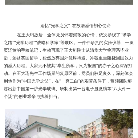
追忆“光学之父” 在故居感悟初心使命
在王大珩故居，全体党员怀着崇敬的心情，依次参观了“求学
之路”“光学历程”“战略科学家”等展区。一件件珍贵的实验仪器、一页
页泛黄的手稿笔记，生动再现了王大珩院士从清华大学物理系毕业
后，远赴英国留学，毅然放弃国外优厚待遇、冲破重重阻挠回国效力
的感人历程。大家无不被其“毕生所学，只为报国”的赤子之心深深打
动。在王大珩先生工作场景的复原区前，党员们驻足良久，深刻体会
到他作为“中国光学之父”，在“一穷二白”的艰苦条件下，带领团队熔
炼出新中国第一炉光学玻璃、研制出第一台电子显微镜等“八大件一
个汤”的创业艰辛与执着担当。