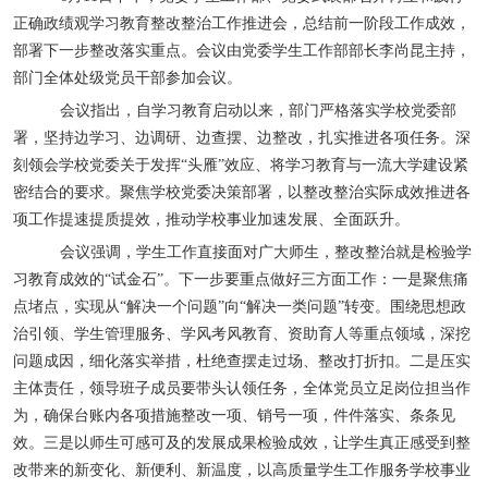
正确政绩观学习教育整改整治工作推进会，总结前一阶段工作成效，
部署下一步整改落实重点。会议由党委学生工作部部长李尚昆主持，
部门全体处级党员干部参加会议。
会议指出，自学习教育启动以来，部门严格落实学校党委部
署，坚持边学习、边调研、边查摆、边整改，扎实推进各项任务。深
刻领会学校党委关于发挥
“
头雁
”
效应、将学习教育与一流大学建设紧
密结合的要求。聚焦学校党委决策部署，以整改整治实际成效推进各
项工作提速提质提效，推动学校事业加速发展、全面跃升。
会议强调，学生工作直接面对广大师生，整改整治就是检验学
习教育成效的
“
试金石
”
。下一步要重点做好三方面工作：一是聚焦痛
点堵点，实现从
“
解决一个问题
”
向
“
解决一类问题
”
转变。围绕思想政
治引领、学生管理服务、学风考风教育、资助育人等重点领域，深挖
问题成因，细化落实举措，杜绝查摆走过场、整改打折扣。二是压实
主体责任，领导班子成员要带头认领任务，全体党员立足岗位担当作
为，确保台账内各项措施整改一项、销号一项，件件落实、条条见
效。三是以师生可感可及的发展成果检验成效，让学生真正感受到整
改带来的新变化、新便利、新温度，以高质量学生工作服务学校事业