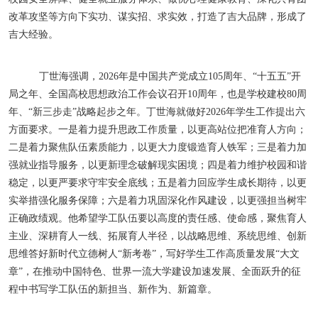
改革攻坚等方向下实功、谋实招、求实效，打造了吉大品牌，形成了
吉大经验。
丁世海强调，
2026
年是中国共产党成立
105
周年、“十五五”开
局之年、全国高校思想政治工作会议召开
10
周年，也是学校建校
80
周
年、“新三步走”战略起步之年。丁世海就做好
2026
年学生工作提出六
方面要求。一是着力提升思政工作质量，以更高站位把准育人方向；
二是着力聚焦队伍素质能力，以更大力度锻造育人铁军；三是着力加
强就业指导服务，以更新理念破解现实困境；四是着力维护校园和谐
稳定，以更严要求守牢安全底线；五是着力回应学生成长期待，以更
实举措强化服务保障；六是着力巩固深化作风建设，以更强担当树牢
正确政绩观。他希望学工队伍要以高度的责任感、使命感，聚焦育人
主业、深耕育人一线、拓展育人半径，以战略思维、系统思维、创新
思维答好新时代立德树人“新考卷”，写好学生工作高质量发展“大文
章”，在推动中国特色、世界一流大学建设加速发展、全面跃升的征
程中书写学工队伍的新担当、新作为、新篇章。