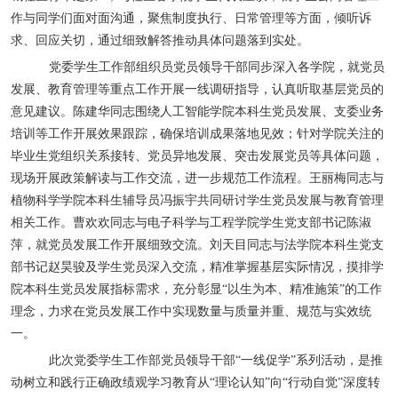
作与同学们面对面沟通，聚焦制度执行、日常管理等方面，倾听诉
求、回应关切，通过细致解答推动具体问题落到实处。
党委学生工作部组织员党员领导干部同步深入各学院，就党员
发展、教育管理等重点工作开展一线调研指导，认真听取基层党员的
意见建议。陈建华同志围绕人工智能学院本科生党员发展、支委业务
培训等工作开展效果跟踪，确保培训成果落地见效；针对学院关注的
毕业生党组织关系接转、党员异地发展、突击发展党员等具体问题，
现场开展政策解读与工作交流，进一步规范工作流程。王丽梅同志与
植物科学学院本科生辅导员冯振宇共同研讨学生党员发展与教育管理
相关工作。曹欢欢同志与电子科学与工程学院学生党支部书记陈淑
萍，就党员发展工作开展细致交流。刘天目同志与法学院本科生党支
部书记赵昊骏及学生党员深入交流，精准掌握基层实际情况，摸排学
院本科生党员发展指标需求，充分彰显“以生为本、精准施策”的工作
理念，力求在党员发展工作中实现数量与质量并重、规范与实效统
一。
此次党委学生工作部党员领导干部“一线促学”系列活动，是推
动树立和践行正确政绩观学习教育从“理论认知”向“行动自觉”深度转