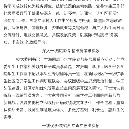
将学习成效转化为服务师生、破解难题的生动实践，党委学生工作部
处级党员领导干部带头深入一线，进寝室、进课堂、进社区开展“一
线促学”工作。围绕立德树人工作中的短板与瓶颈，聚焦日常思政教
育、队伍建设、管理服务、资助就业等关键领域，与广大师生面对面
交流研讨、坦诚交换意见、共谋发展良策，以实际行动践行“务实
功、求实效”的政绩导向。
深入一线察实情
精准施策求实效
校党委副书记丁世海同志下沉学院参加基层联系点活动，与党
委学生工作部相关领导班子成员李尚昆、左振鹏、李洋，医学部各学
院学生工作副书记及本科生专职辅导员一道，在新民校区“一站式”学
生社区召开学生工作调研座谈会。会议围绕学生思想政治引领、学工
队伍建设、社区功能优化等重点难点问题展开深入研讨。丁世海认真
听取一线辅导员发言，与大家共同分析当前学生工作面临的新形势、
新挑战，强调要把树立和践行正确政绩观贯穿学生工作全过程，坚持
从实际出发，以师生满意度为标尺，多做打基础、利长远、惠师生的
实事。
一线促学强实践
立查立改出实招