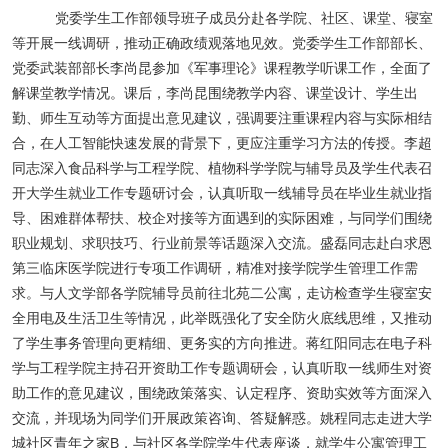
党委学生工作部领导班子成员分赴各学院、社区、课堂、寝室
等开展一线调研，推动正确政绩观落地见效。党委学生工作部部长、
党委武装部部长李尚昆参加《军事理论》课程教学听课工作，全面了
解课堂教学情况。课后，李尚昆围绕教学内容、课堂设计、学生出
勤、师生互动等方面提出意见建议，强调要注重课程内容与实际相结
合，在人工智能快速发展的背景下，更应注重学习方法的传授。李超
同志深入食品科学与工程学院、植物科学学院与辅导员及学生代表召
开大学生就业工作专题研讨会，认真听取一线辅导员在毕业生就业指
导、困难群体帮扶、校企对接等方面遇到的实际困难，与同学们围绕
职业规划、求职技巧、行业前景等话题深入交流。盛磊同志赴白求恩
第三临床医学院进行专项工作调研，精准对接学院学生管理工作需
求。与人文学部各学院辅导员前往北苑二公寓，走访检查学生寝室安
全用电及生活卫生等情况，此举既强化了安全防火底线思维，又推动
了学生事务管理向更精细、更务实的方向推进。蒋红阳同志在电子科
学与工程学院主持召开资助工作专题调研会，认真听取一线师生对资
助工作的意见建议，围绕政策落实、认定程序、资助实效等方面深入
交流，并现场为同学们开展政策咨询、答疑解惑。姚程同志走进大学
B
城社区青年之家
，与社区各学院学生代表座谈，就学生公寓管理工